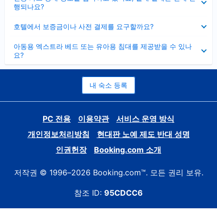
치
행되나요?
기
펼
호텔에서 보증금이나 사전 결제를 요구할까요?
치
기
펼
아동용 엑스트라 베드 또는 유아용 침대를 제공받을 수 있나
치
요?
기
내 숙소 등록
PC 전용
이용약관
서비스 운영 방식
개인정보처리방침
현대판 노예 제도 반대 성명
인권헌장
Booking.com 소개
저작권 © 1996–2026 Booking.com™. 모든 권리 보유.
참조 ID:
95CDCC6