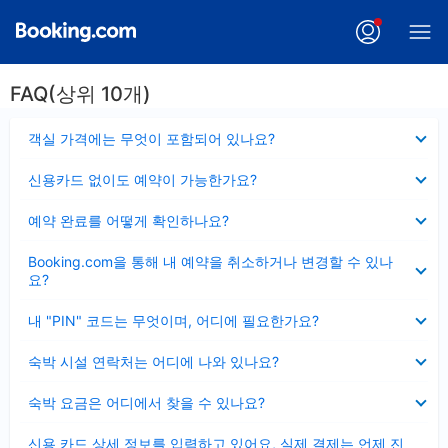
FAQ(상위 10개)
펼
객실 가격에는 무엇이 포함되어 있나요?
치
기
펼
신용카드 없이도 예약이 가능한가요?
치
기
펼
예약 완료를 어떻게 확인하나요?
치
기
펼
Booking.com을 통해 내 예약을 취소하거나 변경할 수 있나
치
요?
기
펼
내 "PIN" 코드는 무엇이며, 어디에 필요한가요?
치
기
펼
숙박 시설 연락처는 어디에 나와 있나요?
치
기
펼
숙박 요금은 어디에서 찾을 수 있나요?
치
기
펼
신용 카드 상세 정보를 입력하고 있어요, 실제 결제는 언제 진