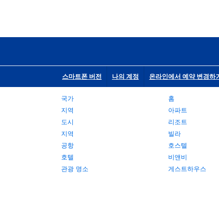
스마트폰 버전
나의 계정
온라인에서 예약 변경하
국가
홈
지역
아파트
도시
리조트
지역
빌라
공항
호스텔
호텔
비앤비
관광 명소
게스트하우스