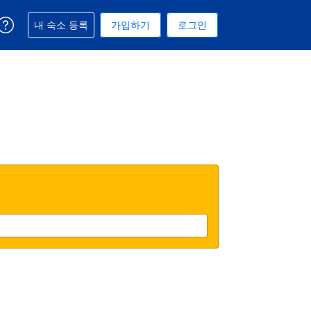
예약과 관련해 도움을 받으실 수 있습니다
내 숙소 등록
가입하기
로그인
 선택된 통화는 대한민국 원입니다
택. 현재 선택된 언어는 한국어입니다