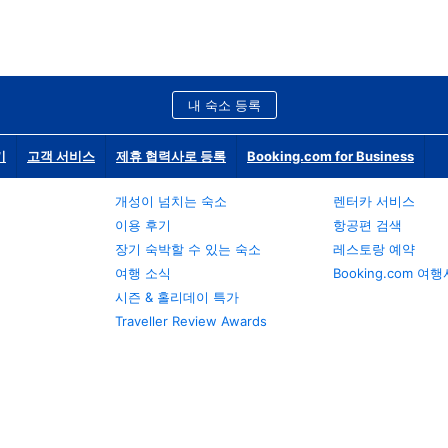
내 숙소 등록
기
고객 서비스
제휴 협력사로 등록
Booking.com for Business
개성이 넘치는 숙소
렌터카 서비스
이용 후기
항공편 검색
장기 숙박할 수 있는 숙소
레스토랑 예약
여행 소식
Booking.com 여
시즌 & 홀리데이 특가
Traveller Review Awards