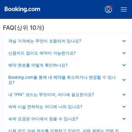
FAQ(상위 10개)
펼
객실 가격에는 무엇이 포함되어 있나요?
치
기
펼
신용카드 없이도 예약이 가능한가요?
치
기
펼
예약 완료를 어떻게 확인하나요?
치
기
펼
Booking.com을 통해 내 예약을 취소하거나 변경할 수 있나
치
요?
기
펼
내 "PIN" 코드는 무엇이며, 어디에 필요한가요?
치
기
펼
숙박 시설 연락처는 어디에 나와 있나요?
치
기
펼
숙박 요금은 어디에서 찾을 수 있나요?
치
기
펼
신용 카드 상세 정보를 입력하고 있어요, 실제 결제는 언제 진