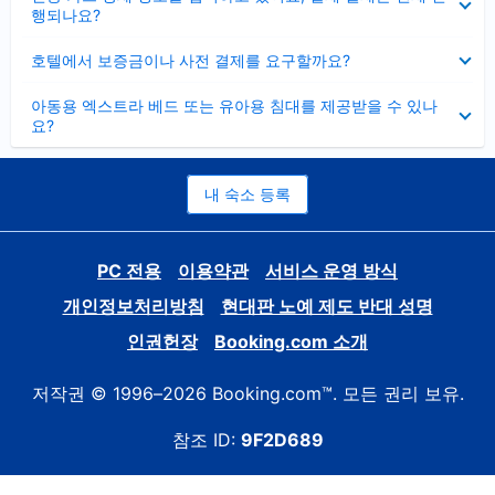
치
행되나요?
기
펼
호텔에서 보증금이나 사전 결제를 요구할까요?
치
기
펼
아동용 엑스트라 베드 또는 유아용 침대를 제공받을 수 있나
치
요?
기
내 숙소 등록
PC 전용
이용약관
서비스 운영 방식
개인정보처리방침
현대판 노예 제도 반대 성명
인권헌장
Booking.com 소개
저작권 © 1996–2026 Booking.com™. 모든 권리 보유.
참조 ID:
9F2D689