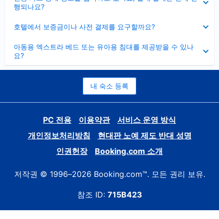
치
행되나요?
기
펼
호텔에서 보증금이나 사전 결제를 요구할까요?
치
기
펼
아동용 엑스트라 베드 또는 유아용 침대를 제공받을 수 있나
치
요?
기
내 숙소 등록
PC 전용
이용약관
서비스 운영 방식
개인정보처리방침
현대판 노예 제도 반대 성명
인권헌장
Booking.com 소개
저작권 © 1996–2026 Booking.com™. 모든 권리 보유.
참조 ID:
715B423