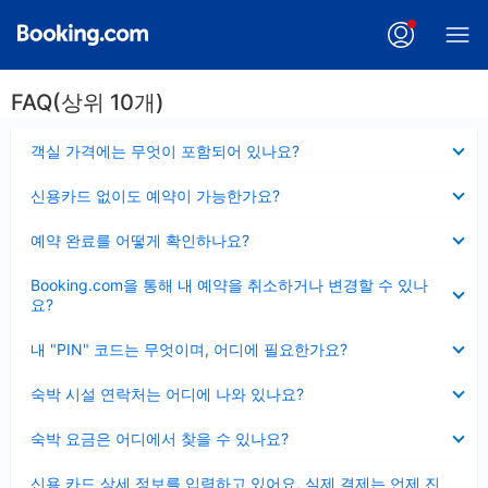
FAQ(상위 10개)
펼
객실 가격에는 무엇이 포함되어 있나요?
치
기
펼
신용카드 없이도 예약이 가능한가요?
치
기
펼
예약 완료를 어떻게 확인하나요?
치
기
펼
Booking.com을 통해 내 예약을 취소하거나 변경할 수 있나
치
요?
기
펼
내 "PIN" 코드는 무엇이며, 어디에 필요한가요?
치
기
펼
숙박 시설 연락처는 어디에 나와 있나요?
치
기
펼
숙박 요금은 어디에서 찾을 수 있나요?
치
기
펼
신용 카드 상세 정보를 입력하고 있어요, 실제 결제는 언제 진