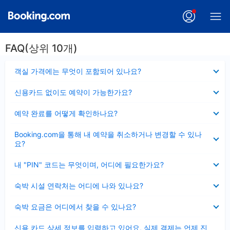
FAQ(상위 10개)
펼
객실 가격에는 무엇이 포함되어 있나요?
치
기
펼
신용카드 없이도 예약이 가능한가요?
치
기
펼
예약 완료를 어떻게 확인하나요?
치
기
펼
Booking.com을 통해 내 예약을 취소하거나 변경할 수 있나
치
요?
기
펼
내 "PIN" 코드는 무엇이며, 어디에 필요한가요?
치
기
펼
숙박 시설 연락처는 어디에 나와 있나요?
치
기
펼
숙박 요금은 어디에서 찾을 수 있나요?
치
기
펼
신용 카드 상세 정보를 입력하고 있어요, 실제 결제는 언제 진