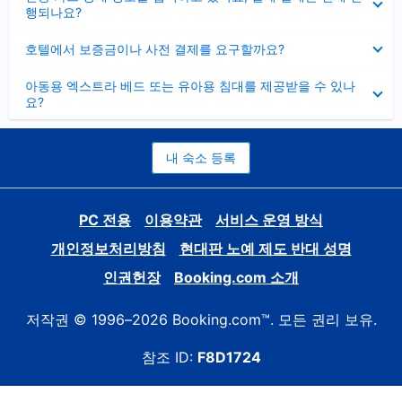
치
행되나요?
기
펼
호텔에서 보증금이나 사전 결제를 요구할까요?
치
기
펼
아동용 엑스트라 베드 또는 유아용 침대를 제공받을 수 있나
치
요?
기
내 숙소 등록
PC 전용
이용약관
서비스 운영 방식
개인정보처리방침
현대판 노예 제도 반대 성명
인권헌장
Booking.com 소개
저작권 © 1996–2026 Booking.com™. 모든 권리 보유.
참조 ID:
F8D1724