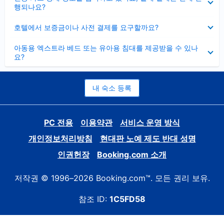
치
행되나요?
기
펼
호텔에서 보증금이나 사전 결제를 요구할까요?
치
기
펼
아동용 엑스트라 베드 또는 유아용 침대를 제공받을 수 있나
치
요?
기
내 숙소 등록
PC 전용
이용약관
서비스 운영 방식
개인정보처리방침
현대판 노예 제도 반대 성명
인권헌장
Booking.com 소개
저작권 © 1996–2026 Booking.com™. 모든 권리 보유.
참조 ID:
1C5FD58