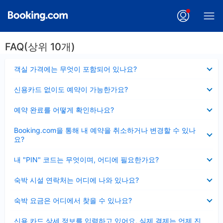
FAQ(상위 10개)
펼
객실 가격에는 무엇이 포함되어 있나요?
치
기
펼
신용카드 없이도 예약이 가능한가요?
치
기
펼
예약 완료를 어떻게 확인하나요?
치
기
펼
Booking.com을 통해 내 예약을 취소하거나 변경할 수 있나
치
요?
기
펼
내 "PIN" 코드는 무엇이며, 어디에 필요한가요?
치
기
펼
숙박 시설 연락처는 어디에 나와 있나요?
치
기
펼
숙박 요금은 어디에서 찾을 수 있나요?
치
기
펼
신용 카드 상세 정보를 입력하고 있어요, 실제 결제는 언제 진