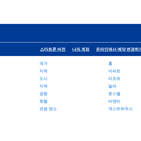
스마트폰 버전
나의 계정
온라인에서 예약 변경하
국가
홈
지역
아파트
도시
리조트
지역
빌라
공항
호스텔
호텔
비앤비
관광 명소
게스트하우스