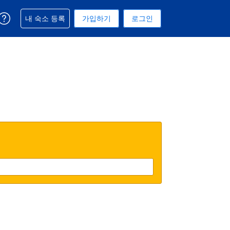
예약과 관련해 도움을 받으실 수 있습니다
내 숙소 등록
가입하기
로그인
 선택된 통화는 미국 달러입니다
택. 현재 선택된 언어는 한국어입니다