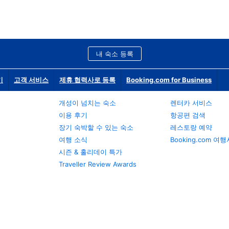
내 숙소 등록
기
고객 서비스
제휴 협력사로 등록
Booking.com for Business
개성이 넘치는 숙소
렌터카 서비스
이용 후기
항공편 검색
장기 숙박할 수 있는 숙소
레스토랑 예약
여행 소식
Booking.com 여
시즌 & 홀리데이 특가
Traveller Review Awards