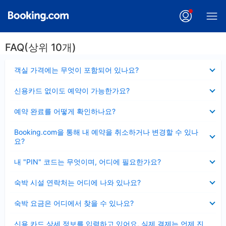
FAQ(상위 10개)
펼
객실 가격에는 무엇이 포함되어 있나요?
치
기
펼
신용카드 없이도 예약이 가능한가요?
치
기
펼
예약 완료를 어떻게 확인하나요?
치
기
펼
Booking.com을 통해 내 예약을 취소하거나 변경할 수 있나
치
요?
기
펼
내 "PIN" 코드는 무엇이며, 어디에 필요한가요?
치
기
펼
숙박 시설 연락처는 어디에 나와 있나요?
치
기
펼
숙박 요금은 어디에서 찾을 수 있나요?
치
기
펼
신용 카드 상세 정보를 입력하고 있어요, 실제 결제는 언제 진