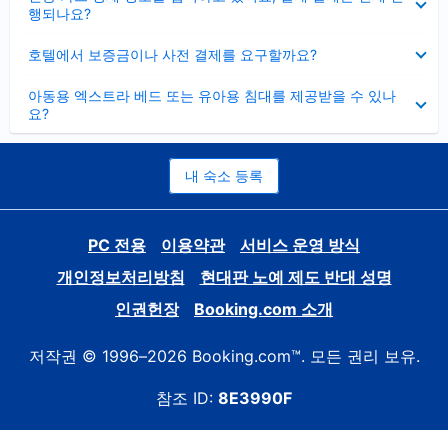
치
행되나요?
기
펼
호텔에서 보증금이나 사전 결제를 요구할까요?
치
기
펼
아동용 엑스트라 베드 또는 유아용 침대를 제공받을 수 있나
치
요?
기
내 숙소 등록
PC 전용
이용약관
서비스 운영 방식
개인정보처리방침
현대판 노예 제도 반대 성명
인권헌장
Booking.com 소개
저작권 © 1996–2026 Booking.com™. 모든 권리 보유.
참조 ID:
8E3990F