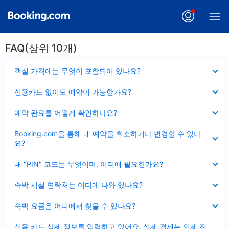
FAQ(상위 10개)
펼
객실 가격에는 무엇이 포함되어 있나요?
치
기
펼
신용카드 없이도 예약이 가능한가요?
치
기
펼
예약 완료를 어떻게 확인하나요?
치
기
펼
Booking.com을 통해 내 예약을 취소하거나 변경할 수 있나
치
요?
기
펼
내 "PIN" 코드는 무엇이며, 어디에 필요한가요?
치
기
펼
숙박 시설 연락처는 어디에 나와 있나요?
치
기
펼
숙박 요금은 어디에서 찾을 수 있나요?
치
기
펼
신용 카드 상세 정보를 입력하고 있어요, 실제 결제는 언제 진