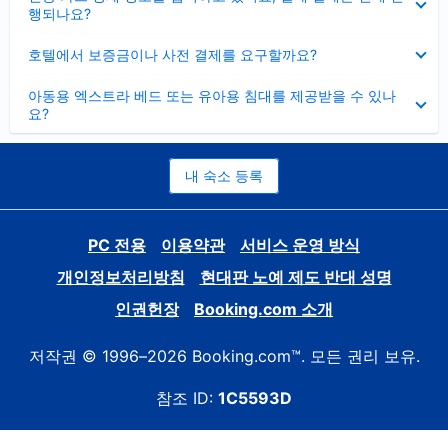
치
행되나요?
기
펼
호텔에서 보증금이나 사전 결제를 요구할까요?
치
기
펼
아동용 엑스트라 베드 또는 유아용 침대를 제공받을 수 있나
치
요?
기
내 숙소 등록
PC 전용
이용약관
서비스 운영 방식
개인정보처리방침
현대판 노예 제도 반대 성명
인권헌장
Booking.com 소개
저작권 © 1996–2026 Booking.com™. 모든 권리 보유.
참조 ID:
1C5593D