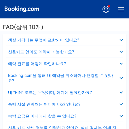
FAQ(상위 10개)
펼
객실 가격에는 무엇이 포함되어 있나요?
치
기
펼
신용카드 없이도 예약이 가능한가요?
치
기
펼
예약 완료를 어떻게 확인하나요?
치
기
펼
Booking.com을 통해 내 예약을 취소하거나 변경할 수 있나
치
요?
기
펼
내 "PIN" 코드는 무엇이며, 어디에 필요한가요?
치
기
펼
숙박 시설 연락처는 어디에 나와 있나요?
치
기
펼
숙박 요금은 어디에서 찾을 수 있나요?
치
기
펼
신용 카드 상세 정보를 입력하고 있어요, 실제 결제는 언제 진