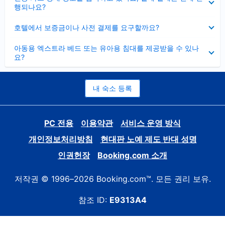
치
행되나요?
기
펼
호텔에서 보증금이나 사전 결제를 요구할까요?
치
기
펼
아동용 엑스트라 베드 또는 유아용 침대를 제공받을 수 있나
치
요?
기
내 숙소 등록
PC 전용
이용약관
서비스 운영 방식
개인정보처리방침
현대판 노예 제도 반대 성명
인권헌장
Booking.com 소개
저작권 © 1996–2026 Booking.com™. 모든 권리 보유.
참조 ID:
E9313A4