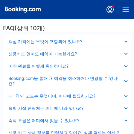
FAQ(상위 10개)
펼
객실 가격에는 무엇이 포함되어 있나요?
치
기
펼
신용카드 없이도 예약이 가능한가요?
치
기
펼
예약 완료를 어떻게 확인하나요?
치
기
펼
Booking.com을 통해 내 예약을 취소하거나 변경할 수 있나
치
요?
기
펼
내 "PIN" 코드는 무엇이며, 어디에 필요한가요?
치
기
펼
숙박 시설 연락처는 어디에 나와 있나요?
치
기
펼
숙박 요금은 어디에서 찾을 수 있나요?
치
기
펼
신용 카드 상세 정보를 입력하고 있어요, 실제 결제는 언제 진