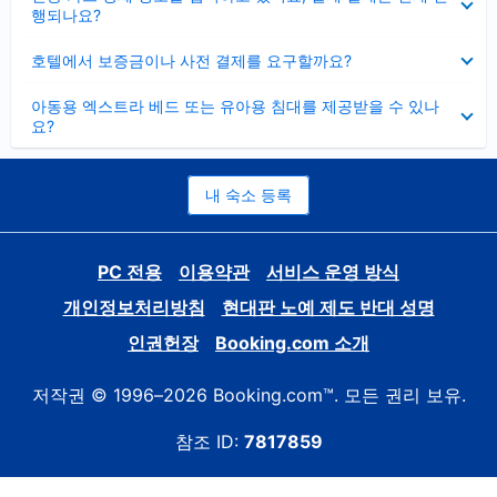
치
행되나요?
기
펼
호텔에서 보증금이나 사전 결제를 요구할까요?
치
기
펼
아동용 엑스트라 베드 또는 유아용 침대를 제공받을 수 있나
치
요?
기
내 숙소 등록
PC 전용
이용약관
서비스 운영 방식
개인정보처리방침
현대판 노예 제도 반대 성명
인권헌장
Booking.com 소개
저작권 © 1996–2026 Booking.com™. 모든 권리 보유.
참조 ID:
7817859