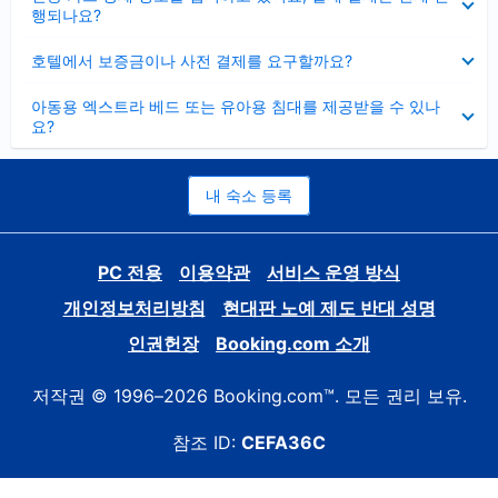
치
행되나요?
기
펼
호텔에서 보증금이나 사전 결제를 요구할까요?
치
기
펼
아동용 엑스트라 베드 또는 유아용 침대를 제공받을 수 있나
치
요?
기
내 숙소 등록
PC 전용
이용약관
서비스 운영 방식
개인정보처리방침
현대판 노예 제도 반대 성명
인권헌장
Booking.com 소개
저작권 © 1996–2026 Booking.com™. 모든 권리 보유.
참조 ID:
CEFA36C