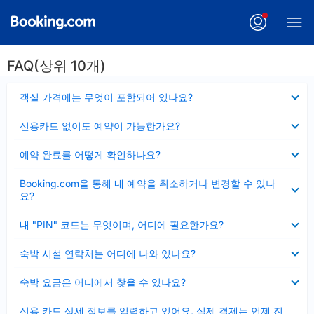
FAQ(상위 10개)
펼
객실 가격에는 무엇이 포함되어 있나요?
치
기
펼
신용카드 없이도 예약이 가능한가요?
치
기
펼
예약 완료를 어떻게 확인하나요?
치
기
펼
Booking.com을 통해 내 예약을 취소하거나 변경할 수 있나
치
요?
기
펼
내 "PIN" 코드는 무엇이며, 어디에 필요한가요?
치
기
펼
숙박 시설 연락처는 어디에 나와 있나요?
치
기
펼
숙박 요금은 어디에서 찾을 수 있나요?
치
기
펼
신용 카드 상세 정보를 입력하고 있어요, 실제 결제는 언제 진