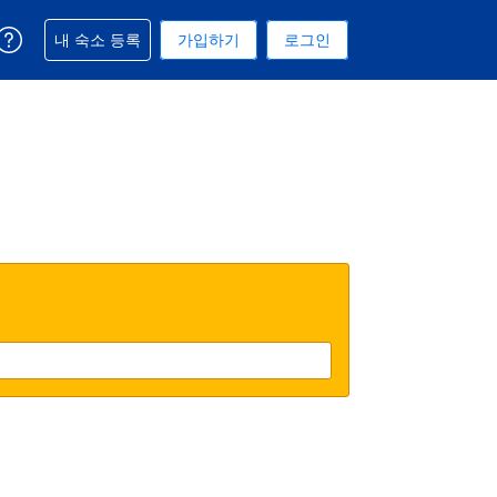
예약과 관련해 도움을 받으실 수 있습니다
내 숙소 등록
가입하기
로그인
 선택된 통화는 대한민국 원입니다
택. 현재 선택된 언어는 한국어입니다