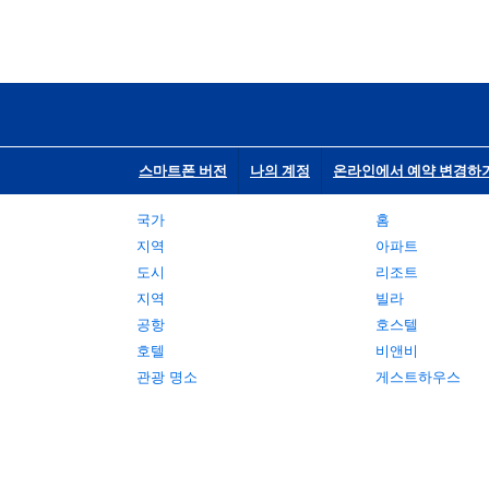
스마트폰 버전
나의 계정
온라인에서 예약 변경하
국가
홈
지역
아파트
도시
리조트
지역
빌라
공항
호스텔
호텔
비앤비
관광 명소
게스트하우스