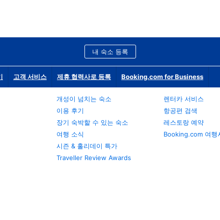
내 숙소 등록
기
고객 서비스
제휴 협력사로 등록
Booking.com for Business
개성이 넘치는 숙소
렌터카 서비스
이용 후기
항공편 검색
장기 숙박할 수 있는 숙소
레스토랑 예약
여행 소식
Booking.com 여
시즌 & 홀리데이 특가
Traveller Review Awards