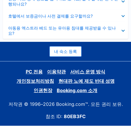
치
행되나요?
기
펼
호텔에서 보증금이나 사전 결제를 요구할까요?
치
기
펼
아동용 엑스트라 베드 또는 유아용 침대를 제공받을 수 있나
치
요?
기
내 숙소 등록
PC 전용
이용약관
서비스 운영 방식
개인정보처리방침
현대판 노예 제도 반대 성명
인권헌장
Booking.com 소개
저작권 © 1996–2026 Booking.com™. 모든 권리 보유.
참조 ID:
80EB3FC