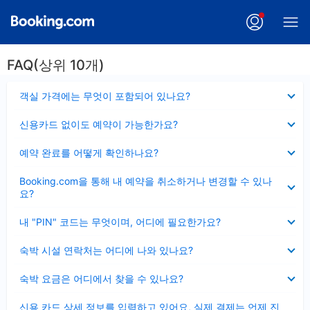
FAQ(상위 10개)
펼
객실 가격에는 무엇이 포함되어 있나요?
치
기
펼
신용카드 없이도 예약이 가능한가요?
치
기
펼
예약 완료를 어떻게 확인하나요?
치
기
펼
Booking.com을 통해 내 예약을 취소하거나 변경할 수 있나
치
요?
기
펼
내 "PIN" 코드는 무엇이며, 어디에 필요한가요?
치
기
펼
숙박 시설 연락처는 어디에 나와 있나요?
치
기
펼
숙박 요금은 어디에서 찾을 수 있나요?
치
기
펼
신용 카드 상세 정보를 입력하고 있어요, 실제 결제는 언제 진