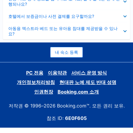
치
행되나요?
기
펼
호텔에서 보증금이나 사전 결제를 요구할까요?
치
기
펼
아동용 엑스트라 베드 또는 유아용 침대를 제공받을 수 있나
치
요?
기
내 숙소 등록
PC 전용
이용약관
서비스 운영 방식
개인정보처리방침
현대판 노예 제도 반대 성명
인권헌장
Booking.com 소개
저작권 © 1996–2026 Booking.com™. 모든 권리 보유.
참조 ID:
6E0F605