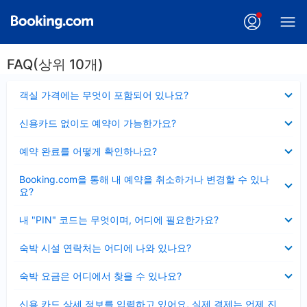
FAQ(상위 10개)
펼
객실 가격에는 무엇이 포함되어 있나요?
치
기
펼
신용카드 없이도 예약이 가능한가요?
치
기
펼
예약 완료를 어떻게 확인하나요?
치
기
펼
Booking.com을 통해 내 예약을 취소하거나 변경할 수 있나
치
요?
기
펼
내 "PIN" 코드는 무엇이며, 어디에 필요한가요?
치
기
펼
숙박 시설 연락처는 어디에 나와 있나요?
치
기
펼
숙박 요금은 어디에서 찾을 수 있나요?
치
기
펼
신용 카드 상세 정보를 입력하고 있어요, 실제 결제는 언제 진