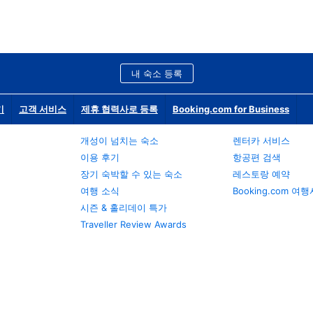
내 숙소 등록
기
고객 서비스
제휴 협력사로 등록
Booking.com for Business
개성이 넘치는 숙소
렌터카 서비스
이용 후기
항공편 검색
장기 숙박할 수 있는 숙소
레스토랑 예약
여행 소식
Booking.com 여
시즌 & 홀리데이 특가
Traveller Review Awards