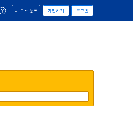
예약과 관련해 도움을 받으실 수 있습니다
내 숙소 등록
가입하기
로그인
 선택된 통화는 미국 달러입니다
택. 현재 선택된 언어는 한국어입니다