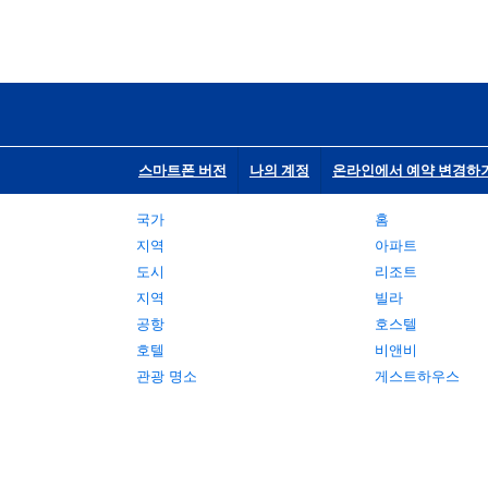
스마트폰 버전
나의 계정
온라인에서 예약 변경하
국가
홈
지역
아파트
도시
리조트
지역
빌라
공항
호스텔
호텔
비앤비
관광 명소
게스트하우스