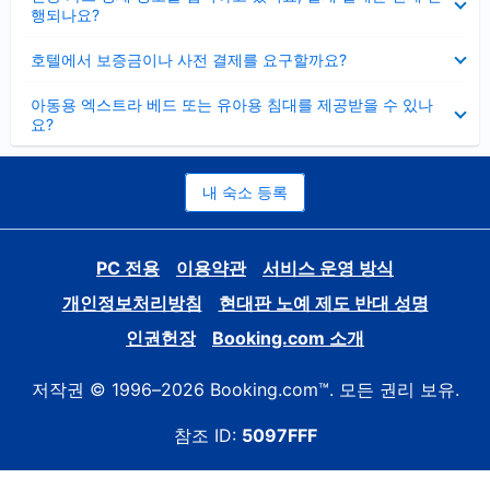
치
행되나요?
기
펼
호텔에서 보증금이나 사전 결제를 요구할까요?
치
기
펼
아동용 엑스트라 베드 또는 유아용 침대를 제공받을 수 있나
치
요?
기
내 숙소 등록
PC 전용
이용약관
서비스 운영 방식
개인정보처리방침
현대판 노예 제도 반대 성명
인권헌장
Booking.com 소개
저작권 © 1996–2026 Booking.com™. 모든 권리 보유.
참조 ID:
5097FFF