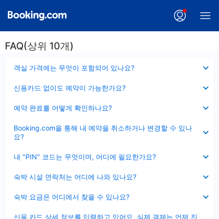
FAQ(상위 10개)
펼
객실 가격에는 무엇이 포함되어 있나요?
치
기
펼
신용카드 없이도 예약이 가능한가요?
치
기
펼
예약 완료를 어떻게 확인하나요?
치
기
펼
Booking.com을 통해 내 예약을 취소하거나 변경할 수 있나
치
요?
기
펼
내 "PIN" 코드는 무엇이며, 어디에 필요한가요?
치
기
펼
숙박 시설 연락처는 어디에 나와 있나요?
치
기
펼
숙박 요금은 어디에서 찾을 수 있나요?
치
기
펼
신용 카드 상세 정보를 입력하고 있어요, 실제 결제는 언제 진