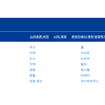
스마트폰 버전
나의 계정
온라인에서 예약 변경하
국가
홈
지역
아파트
도시
리조트
지역
빌라
공항
호스텔
호텔
비앤비
관광 명소
게스트하우스