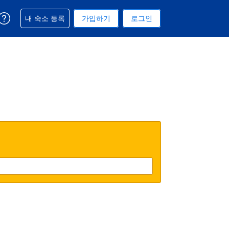
예약과 관련해 도움을 받으실 수 있습니다
내 숙소 등록
가입하기
로그인
 선택된 통화는 미국 달러입니다
택. 현재 선택된 언어는 한국어입니다