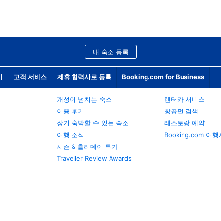
내 숙소 등록
기
고객 서비스
제휴 협력사로 등록
Booking.com for Business
개성이 넘치는 숙소
렌터카 서비스
이용 후기
항공편 검색
장기 숙박할 수 있는 숙소
레스토랑 예약
여행 소식
Booking.com 여
시즌 & 홀리데이 특가
Traveller Review Awards