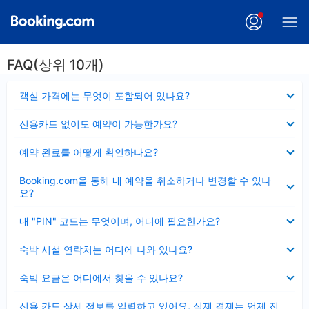
FAQ(상위 10개)
펼
객실 가격에는 무엇이 포함되어 있나요?
치
기
펼
신용카드 없이도 예약이 가능한가요?
치
기
펼
예약 완료를 어떻게 확인하나요?
치
기
펼
Booking.com을 통해 내 예약을 취소하거나 변경할 수 있나
치
요?
기
펼
내 "PIN" 코드는 무엇이며, 어디에 필요한가요?
치
기
펼
숙박 시설 연락처는 어디에 나와 있나요?
치
기
펼
숙박 요금은 어디에서 찾을 수 있나요?
치
기
펼
신용 카드 상세 정보를 입력하고 있어요, 실제 결제는 언제 진