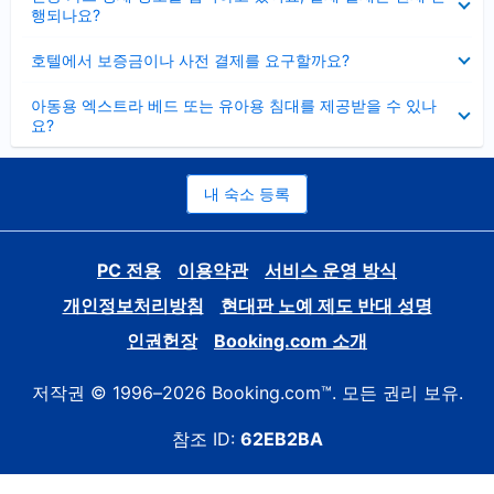
치
행되나요?
기
펼
호텔에서 보증금이나 사전 결제를 요구할까요?
치
기
펼
아동용 엑스트라 베드 또는 유아용 침대를 제공받을 수 있나
치
요?
기
내 숙소 등록
PC 전용
이용약관
서비스 운영 방식
개인정보처리방침
현대판 노예 제도 반대 성명
인권헌장
Booking.com 소개
저작권 © 1996–2026 Booking.com™. 모든 권리 보유.
참조 ID:
62EB2BA