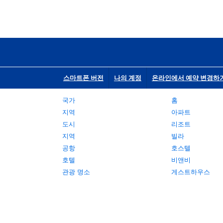
스마트폰 버전
나의 계정
온라인에서 예약 변경하
국가
홈
지역
아파트
도시
리조트
지역
빌라
공항
호스텔
호텔
비앤비
관광 명소
게스트하우스