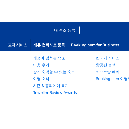
내 숙소 등록
기
고객 서비스
제휴 협력사로 등록
Booking.com for Business
개성이 넘치는 숙소
렌터카 서비스
이용 후기
항공편 검색
장기 숙박할 수 있는 숙소
레스토랑 예약
여행 소식
Booking.com 여
시즌 & 홀리데이 특가
Traveller Review Awards