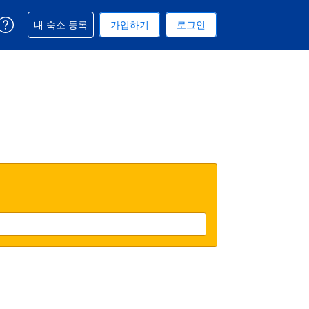
예약과 관련해 도움을 받으실 수 있습니다
내 숙소 등록
가입하기
로그인
 선택된 통화는 미국 달러입니다
택. 현재 선택된 언어는 한국어입니다