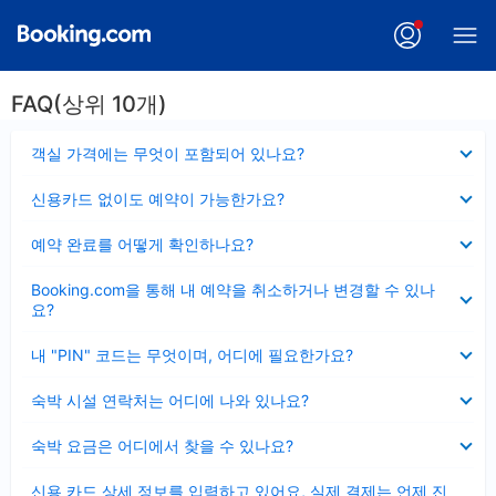
FAQ(상위 10개)
펼
객실 가격에는 무엇이 포함되어 있나요?
치
기
펼
신용카드 없이도 예약이 가능한가요?
치
기
펼
예약 완료를 어떻게 확인하나요?
치
기
펼
Booking.com을 통해 내 예약을 취소하거나 변경할 수 있나
치
요?
기
펼
내 "PIN" 코드는 무엇이며, 어디에 필요한가요?
치
기
펼
숙박 시설 연락처는 어디에 나와 있나요?
치
기
펼
숙박 요금은 어디에서 찾을 수 있나요?
치
기
펼
신용 카드 상세 정보를 입력하고 있어요, 실제 결제는 언제 진