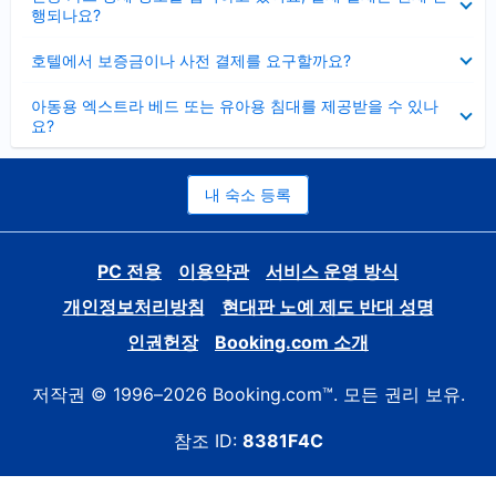
치
행되나요?
기
펼
호텔에서 보증금이나 사전 결제를 요구할까요?
치
기
펼
아동용 엑스트라 베드 또는 유아용 침대를 제공받을 수 있나
치
요?
기
내 숙소 등록
PC 전용
이용약관
서비스 운영 방식
개인정보처리방침
현대판 노예 제도 반대 성명
인권헌장
Booking.com 소개
저작권 © 1996–2026 Booking.com™. 모든 권리 보유.
참조 ID:
8381F4C