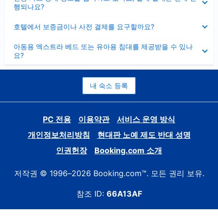
치
행되나요?
기
펼
호텔에서 보증금이나 사전 결제를 요구할까요?
치
기
펼
아동용 엑스트라 베드 또는 유아용 침대를 제공받을 수 있나
치
요?
기
내 숙소 등록
PC 전용
이용약관
서비스 운영 방식
개인정보처리방침
현대판 노예 제도 반대 성명
인권헌장
Booking.com 소개
저작권 © 1996–2026 Booking.com™. 모든 권리 보유.
참조 ID:
66A13AF