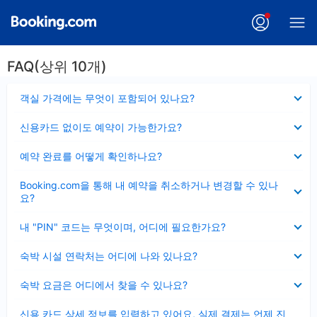
FAQ(상위 10개)
펼
객실 가격에는 무엇이 포함되어 있나요?
치
기
펼
신용카드 없이도 예약이 가능한가요?
치
기
펼
예약 완료를 어떻게 확인하나요?
치
기
펼
Booking.com을 통해 내 예약을 취소하거나 변경할 수 있나
치
요?
기
펼
내 "PIN" 코드는 무엇이며, 어디에 필요한가요?
치
기
펼
숙박 시설 연락처는 어디에 나와 있나요?
치
기
펼
숙박 요금은 어디에서 찾을 수 있나요?
치
기
펼
신용 카드 상세 정보를 입력하고 있어요, 실제 결제는 언제 진