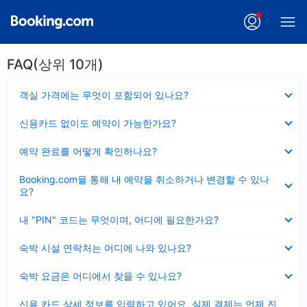
FAQ(상위 10개)
펼
객실 가격에는 무엇이 포함되어 있나요?
치
기
펼
신용카드 없이도 예약이 가능한가요?
치
기
펼
예약 완료를 어떻게 확인하나요?
치
기
펼
Booking.com을 통해 내 예약을 취소하거나 변경할 수 있나
치
요?
기
펼
내 "PIN" 코드는 무엇이며, 어디에 필요한가요?
치
기
펼
숙박 시설 연락처는 어디에 나와 있나요?
치
기
펼
숙박 요금은 어디에서 찾을 수 있나요?
치
기
펼
신용 카드 상세 정보를 입력하고 있어요, 실제 결제는 언제 진