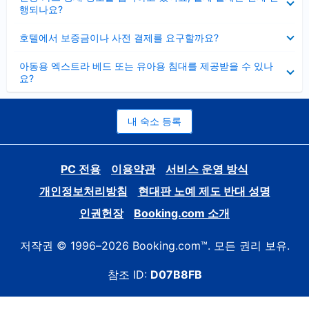
치
행되나요?
기
펼
호텔에서 보증금이나 사전 결제를 요구할까요?
치
기
펼
아동용 엑스트라 베드 또는 유아용 침대를 제공받을 수 있나
치
요?
기
내 숙소 등록
PC 전용
이용약관
서비스 운영 방식
개인정보처리방침
현대판 노예 제도 반대 성명
인권헌장
Booking.com 소개
저작권 © 1996–2026 Booking.com™. 모든 권리 보유.
참조 ID:
D07B8FB