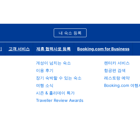
내 숙소 등록
기
고객 서비스
제휴 협력사로 등록
Booking.com for Business
개성이 넘치는 숙소
렌터카 서비스
이용 후기
항공편 검색
장기 숙박할 수 있는 숙소
레스토랑 예약
여행 소식
Booking.com 여
시즌 & 홀리데이 특가
Traveller Review Awards