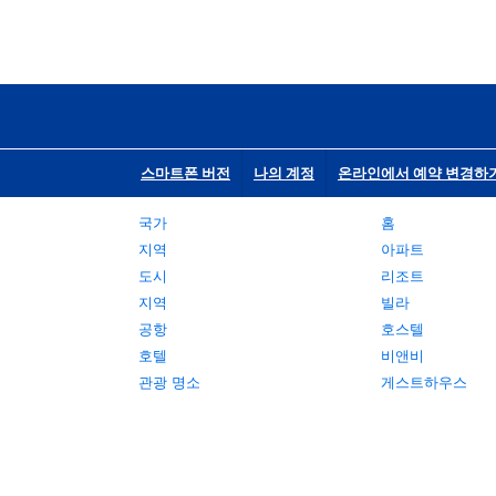
스마트폰 버전
나의 계정
온라인에서 예약 변경하
국가
홈
지역
아파트
도시
리조트
지역
빌라
공항
호스텔
호텔
비앤비
관광 명소
게스트하우스