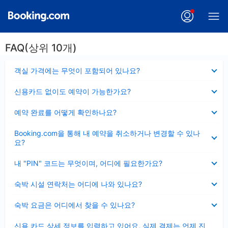
FAQ(상위 10개)
펼
객실 가격에는 무엇이 포함되어 있나요?
치
기
펼
신용카드 없이도 예약이 가능한가요?
치
기
펼
예약 완료를 어떻게 확인하나요?
치
기
펼
Booking.com을 통해 내 예약을 취소하거나 변경할 수 있나
치
요?
기
펼
내 "PIN" 코드는 무엇이며, 어디에 필요한가요?
치
기
펼
숙박 시설 연락처는 어디에 나와 있나요?
치
기
펼
숙박 요금은 어디에서 찾을 수 있나요?
치
기
펼
신용 카드 상세 정보를 입력하고 있어요, 실제 결제는 언제 진