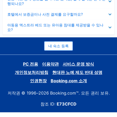
치
행되나요?
기
펼
호텔에서 보증금이나 사전 결제를 요구할까요?
치
기
펼
아동용 엑스트라 베드 또는 유아용 침대를 제공받을 수 있나
치
요?
기
내 숙소 등록
PC 전용
이용약관
서비스 운영 방식
개인정보처리방침
현대판 노예 제도 반대 성명
인권헌장
Booking.com 소개
저작권 © 1996–2026 Booking.com™. 모든 권리 보유.
참조 ID:
E73CFCD