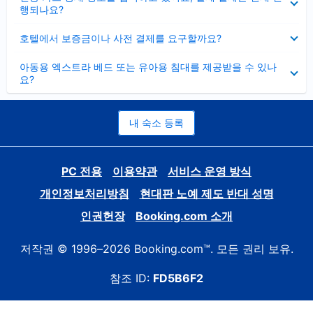
치
행되나요?
기
펼
호텔에서 보증금이나 사전 결제를 요구할까요?
치
기
펼
아동용 엑스트라 베드 또는 유아용 침대를 제공받을 수 있나
치
요?
기
내 숙소 등록
PC 전용
이용약관
서비스 운영 방식
개인정보처리방침
현대판 노예 제도 반대 성명
인권헌장
Booking.com 소개
저작권 © 1996–2026 Booking.com™. 모든 권리 보유.
참조 ID:
FD5B6F2