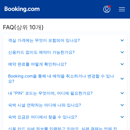
FAQ(상위 10개)
펼
객실 가격에는 무엇이 포함되어 있나요?
치
기
펼
신용카드 없이도 예약이 가능한가요?
치
기
펼
예약 완료를 어떻게 확인하나요?
치
기
펼
Booking.com을 통해 내 예약을 취소하거나 변경할 수 있나
치
요?
기
펼
내 "PIN" 코드는 무엇이며, 어디에 필요한가요?
치
기
펼
숙박 시설 연락처는 어디에 나와 있나요?
치
기
펼
숙박 요금은 어디에서 찾을 수 있나요?
치
기
펼
신용 카드 상세 정보를 입력하고 있어요, 실제 결제는 언제 진