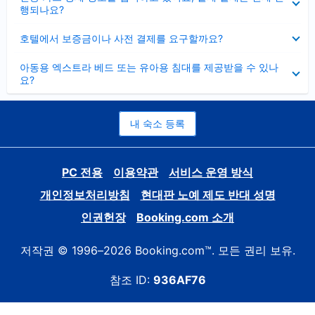
치
행되나요?
기
펼
호텔에서 보증금이나 사전 결제를 요구할까요?
치
기
펼
아동용 엑스트라 베드 또는 유아용 침대를 제공받을 수 있나
치
요?
기
내 숙소 등록
PC 전용
이용약관
서비스 운영 방식
개인정보처리방침
현대판 노예 제도 반대 성명
인권헌장
Booking.com 소개
저작권 © 1996–2026 Booking.com™. 모든 권리 보유.
참조 ID:
936AF76