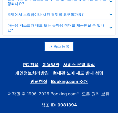
치
행되나요?
기
펼
호텔에서 보증금이나 사전 결제를 요구할까요?
치
기
펼
아동용 엑스트라 베드 또는 유아용 침대를 제공받을 수 있나
치
요?
기
내 숙소 등록
PC 전용
이용약관
서비스 운영 방식
개인정보처리방침
현대판 노예 제도 반대 성명
인권헌장
Booking.com 소개
저작권 © 1996–2026 Booking.com™. 모든 권리 보유.
참조 ID:
0981394