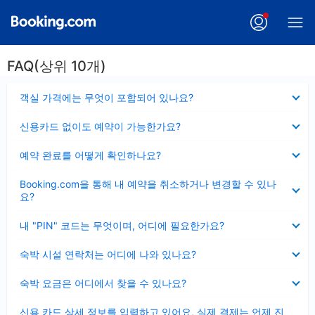
FAQ(상위 10개)
펼
객실 가격에는 무엇이 포함되어 있나요?
치
기
펼
신용카드 없이도 예약이 가능한가요?
치
기
펼
예약 완료를 어떻게 확인하나요?
치
기
펼
Booking.com을 통해 내 예약을 취소하거나 변경할 수 있나
치
요?
기
펼
내 "PIN" 코드는 무엇이며, 어디에 필요한가요?
치
기
펼
숙박 시설 연락처는 어디에 나와 있나요?
치
기
펼
숙박 요금은 어디에서 찾을 수 있나요?
치
기
펼
신용 카드 상세 정보를 입력하고 있어요, 실제 결제는 언제 진