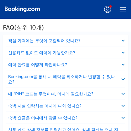
FAQ(상위 10개)
펼
객실 가격에는 무엇이 포함되어 있나요?
치
기
펼
신용카드 없이도 예약이 가능한가요?
치
기
펼
예약 완료를 어떻게 확인하나요?
치
기
펼
Booking.com을 통해 내 예약을 취소하거나 변경할 수 있나
치
요?
기
펼
내 "PIN" 코드는 무엇이며, 어디에 필요한가요?
치
기
펼
숙박 시설 연락처는 어디에 나와 있나요?
치
기
펼
숙박 요금은 어디에서 찾을 수 있나요?
치
기
펼
신용 카드 상세 정보를 입력하고 있어요, 실제 결제는 언제 진