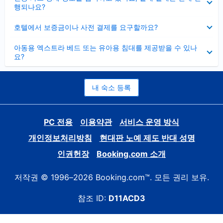
치
행되나요?
기
펼
호텔에서 보증금이나 사전 결제를 요구할까요?
치
기
펼
아동용 엑스트라 베드 또는 유아용 침대를 제공받을 수 있나
치
요?
기
내 숙소 등록
PC 전용
이용약관
서비스 운영 방식
개인정보처리방침
현대판 노예 제도 반대 성명
인권헌장
Booking.com 소개
저작권 © 1996–2026 Booking.com™. 모든 권리 보유.
참조 ID:
D11ACD3