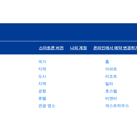
스마트폰 버전
나의 계정
온라인에서 예약 변경하
국가
홈
지역
아파트
도시
리조트
지역
빌라
공항
호스텔
호텔
비앤비
관광 명소
게스트하우스