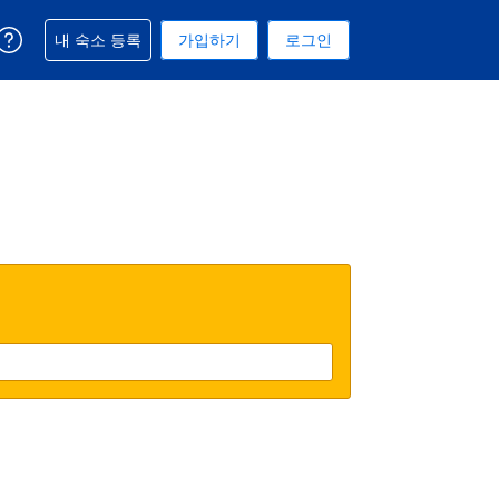
예약과 관련해 도움을 받으실 수 있습니다
내 숙소 등록
가입하기
로그인
 선택된 통화는 대한민국 원입니다
택. 현재 선택된 언어는 한국어입니다