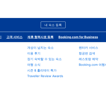
내 숙소 등록
기
고객 서비스
제휴 협력사로 등록
Booking.com for Business
개성이 넘치는 숙소
렌터카 서비스
이용 후기
항공편 검색
장기 숙박할 수 있는 숙소
레스토랑 예약
여행 소식
Booking.com 여
시즌 & 홀리데이 특가
Traveller Review Awards