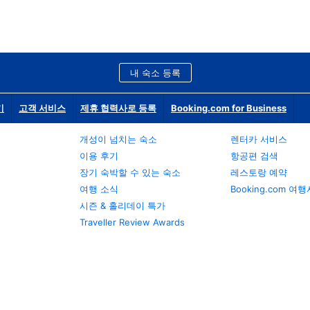
내 숙소 등록
기
고객 서비스
제휴 협력사로 등록
Booking.com for Business
개성이 넘치는 숙소
렌터카 서비스
이용 후기
항공편 검색
장기 숙박할 수 있는 숙소
레스토랑 예약
여행 소식
Booking.com 여
시즌 & 홀리데이 특가
Traveller Review Awards