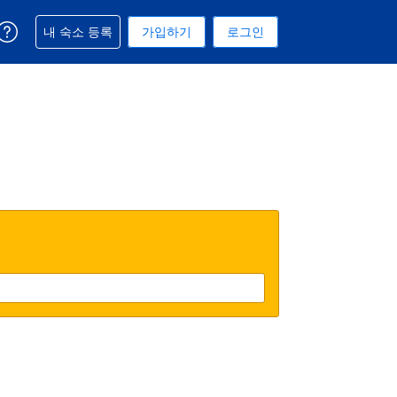
예약과 관련해 도움을 받으실 수 있습니다
내 숙소 등록
가입하기
로그인
 선택된 통화는 미국 달러입니다
택. 현재 선택된 언어는 한국어입니다