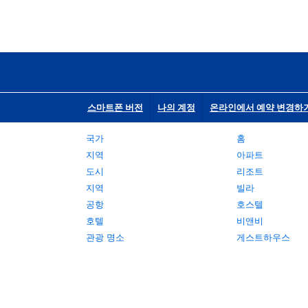
스마트폰 버전
나의 계정
온라인에서 예약 변경하
국가
홈
지역
아파트
도시
리조트
지역
빌라
공항
호스텔
호텔
비앤비
관광 명소
게스트하우스