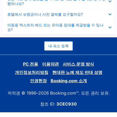
치
행되나요?
기
펼
호텔에서 보증금이나 사전 결제를 요구할까요?
치
기
펼
아동용 엑스트라 베드 또는 유아용 침대를 제공받을 수 있나
치
요?
기
내 숙소 등록
PC 전용
이용약관
서비스 운영 방식
개인정보처리방침
현대판 노예 제도 반대 성명
인권헌장
Booking.com 소개
저작권 © 1996–2026 Booking.com™. 모든 권리 보유.
참조 ID:
3CEC930