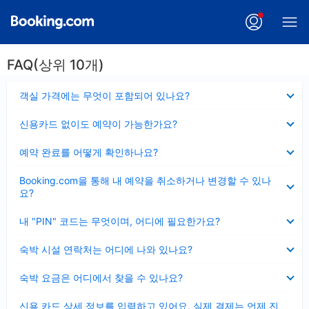
FAQ(상위 10개)
펼
객실 가격에는 무엇이 포함되어 있나요?
치
기
펼
신용카드 없이도 예약이 가능한가요?
치
기
펼
예약 완료를 어떻게 확인하나요?
치
기
펼
Booking.com을 통해 내 예약을 취소하거나 변경할 수 있나
치
요?
기
펼
내 "PIN" 코드는 무엇이며, 어디에 필요한가요?
치
기
펼
숙박 시설 연락처는 어디에 나와 있나요?
치
기
펼
숙박 요금은 어디에서 찾을 수 있나요?
치
기
펼
신용 카드 상세 정보를 입력하고 있어요, 실제 결제는 언제 진