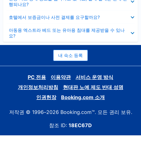
치
행되나요?
기
펼
호텔에서 보증금이나 사전 결제를 요구할까요?
치
기
펼
아동용 엑스트라 베드 또는 유아용 침대를 제공받을 수 있나
치
요?
기
내 숙소 등록
PC 전용
이용약관
서비스 운영 방식
개인정보처리방침
현대판 노예 제도 반대 성명
인권헌장
Booking.com 소개
저작권 © 1996–2026 Booking.com™. 모든 권리 보유.
참조 ID:
18EC67D