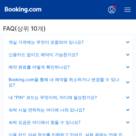
FAQ(상위 10개)
펼
객실 가격에는 무엇이 포함되어 있나요?
치
기
펼
신용카드 없이도 예약이 가능한가요?
치
기
펼
예약 완료를 어떻게 확인하나요?
치
기
펼
Booking.com을 통해 내 예약을 취소하거나 변경할 수 있나
치
요?
기
펼
내 "PIN" 코드는 무엇이며, 어디에 필요한가요?
치
기
펼
숙박 시설 연락처는 어디에 나와 있나요?
치
기
펼
숙박 요금은 어디에서 찾을 수 있나요?
치
기
펼
신용 카드 상세 정보를 입력하고 있어요, 실제 결제는 언제 진