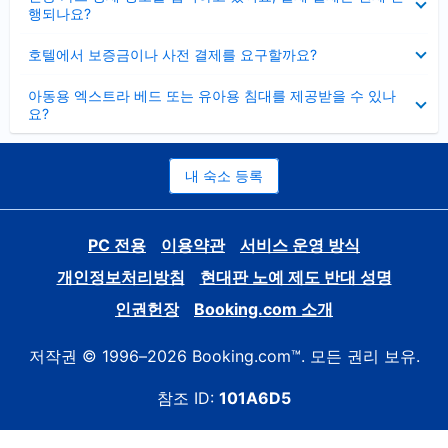
치
행되나요?
기
펼
호텔에서 보증금이나 사전 결제를 요구할까요?
치
기
펼
아동용 엑스트라 베드 또는 유아용 침대를 제공받을 수 있나
치
요?
기
내 숙소 등록
PC 전용
이용약관
서비스 운영 방식
개인정보처리방침
현대판 노예 제도 반대 성명
인권헌장
Booking.com 소개
저작권 © 1996–2026 Booking.com™. 모든 권리 보유.
참조 ID:
101A6D5