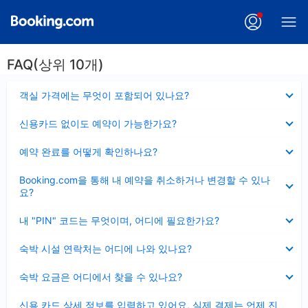
FAQ(상위 10개)
펼
객실 가격에는 무엇이 포함되어 있나요?
치
기
펼
신용카드 없이도 예약이 가능한가요?
치
기
펼
예약 완료를 어떻게 확인하나요?
치
기
펼
Booking.com을 통해 내 예약을 취소하거나 변경할 수 있나
치
요?
기
펼
내 "PIN" 코드는 무엇이며, 어디에 필요한가요?
치
기
펼
숙박 시설 연락처는 어디에 나와 있나요?
치
기
펼
숙박 요금은 어디에서 찾을 수 있나요?
치
기
펼
신용 카드 상세 정보를 입력하고 있어요, 실제 결제는 언제 진