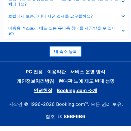
치
행되나요?
기
펼
호텔에서 보증금이나 사전 결제를 요구할까요?
치
기
펼
아동용 엑스트라 베드 또는 유아용 침대를 제공받을 수 있나
치
요?
기
내 숙소 등록
PC 전용
이용약관
서비스 운영 방식
개인정보처리방침
현대판 노예 제도 반대 성명
인권헌장
Booking.com 소개
저작권 © 1996–2026 Booking.com™. 모든 권리 보유.
참조 ID:
8EBF6B6