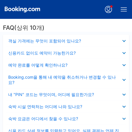
FAQ(상위 10개)
펼
객실 가격에는 무엇이 포함되어 있나요?
치
기
펼
신용카드 없이도 예약이 가능한가요?
치
기
펼
예약 완료를 어떻게 확인하나요?
치
기
펼
Booking.com을 통해 내 예약을 취소하거나 변경할 수 있나
치
요?
기
펼
내 "PIN" 코드는 무엇이며, 어디에 필요한가요?
치
기
펼
숙박 시설 연락처는 어디에 나와 있나요?
치
기
펼
숙박 요금은 어디에서 찾을 수 있나요?
치
기
펼
신용 카드 상세 정보를 입력하고 있어요, 실제 결제는 언제 진