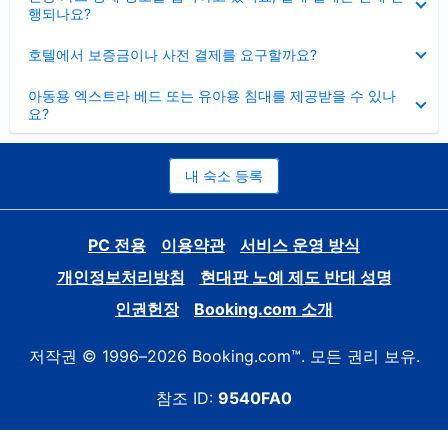
치
행되나요?
기
펼
호텔에서 보증금이나 사전 결제를 요구할까요?
치
기
펼
아동용 엑스트라 베드 또는 유아용 침대를 제공받을 수 있나
치
요?
기
내 숙소 등록
PC 전용
이용약관
서비스 운영 방식
개인정보처리방침
현대판 노예 제도 반대 성명
인권헌장
Booking.com 소개
저작권 © 1996–2026 Booking.com™. 모든 권리 보유.
참조 ID:
9540FA0