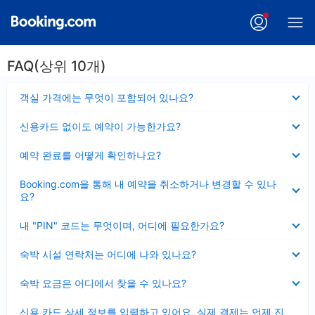
FAQ(상위 10개)
펼
객실 가격에는 무엇이 포함되어 있나요?
치
기
펼
신용카드 없이도 예약이 가능한가요?
치
기
펼
예약 완료를 어떻게 확인하나요?
치
기
펼
Booking.com을 통해 내 예약을 취소하거나 변경할 수 있나
치
요?
기
펼
내 "PIN" 코드는 무엇이며, 어디에 필요한가요?
치
기
펼
숙박 시설 연락처는 어디에 나와 있나요?
치
기
펼
숙박 요금은 어디에서 찾을 수 있나요?
치
기
펼
신용 카드 상세 정보를 입력하고 있어요, 실제 결제는 언제 진