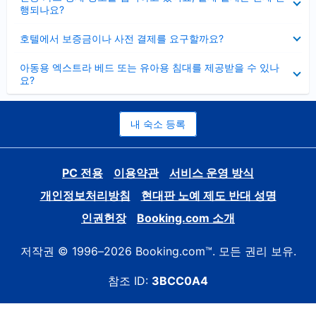
치
행되나요?
기
펼
호텔에서 보증금이나 사전 결제를 요구할까요?
치
기
펼
아동용 엑스트라 베드 또는 유아용 침대를 제공받을 수 있나
치
요?
기
내 숙소 등록
PC 전용
이용약관
서비스 운영 방식
개인정보처리방침
현대판 노예 제도 반대 성명
인권헌장
Booking.com 소개
저작권 © 1996–2026 Booking.com™. 모든 권리 보유.
참조 ID:
3BCC0A4