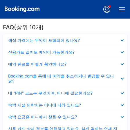
FAQ(상위 10개)
펼
객실 가격에는 무엇이 포함되어 있나요?
치
기
펼
신용카드 없이도 예약이 가능한가요?
치
기
펼
예약 완료를 어떻게 확인하나요?
치
기
펼
Booking.com을 통해 내 예약을 취소하거나 변경할 수 있나
치
요?
기
펼
내 "PIN" 코드는 무엇이며, 어디에 필요한가요?
치
기
펼
숙박 시설 연락처는 어디에 나와 있나요?
치
기
펼
숙박 요금은 어디에서 찾을 수 있나요?
치
기
펼
신용 카드 상세 정보를 입력하고 있어요, 실제 결제는 언제 진