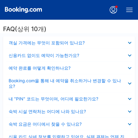
FAQ(상위 10개)
펼
객실 가격에는 무엇이 포함되어 있나요?
치
기
펼
신용카드 없이도 예약이 가능한가요?
치
기
펼
예약 완료를 어떻게 확인하나요?
치
기
펼
Booking.com을 통해 내 예약을 취소하거나 변경할 수 있나
치
요?
기
펼
내 "PIN" 코드는 무엇이며, 어디에 필요한가요?
치
기
펼
숙박 시설 연락처는 어디에 나와 있나요?
치
기
펼
숙박 요금은 어디에서 찾을 수 있나요?
치
기
펼
신용 카드 상세 정보를 입력하고 있어요, 실제 결제는 언제 진