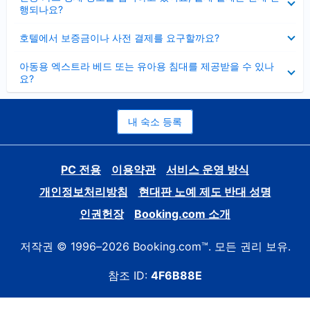
치
행되나요?
기
펼
호텔에서 보증금이나 사전 결제를 요구할까요?
치
기
펼
아동용 엑스트라 베드 또는 유아용 침대를 제공받을 수 있나
치
요?
기
내 숙소 등록
PC 전용
이용약관
서비스 운영 방식
개인정보처리방침
현대판 노예 제도 반대 성명
인권헌장
Booking.com 소개
저작권 © 1996–2026 Booking.com™. 모든 권리 보유.
참조 ID:
4F6B88E