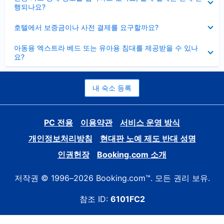
치
행되나요?
기
펼
호텔에서 보증금이나 사전 결제를 요구할까요?
치
기
펼
아동용 엑스트라 베드 또는 유아용 침대를 제공받을 수 있나
치
요?
기
내 숙소 등록
PC 전용
이용약관
서비스 운영 방식
개인정보처리방침
현대판 노예 제도 반대 성명
인권헌장
Booking.com 소개
저작권 © 1996–2026 Booking.com™. 모든 권리 보유.
참조 ID:
6101FC2