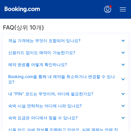
FAQ(상위 10개)
펼
객실 가격에는 무엇이 포함되어 있나요?
치
기
펼
신용카드 없이도 예약이 가능한가요?
치
기
펼
예약 완료를 어떻게 확인하나요?
치
기
펼
Booking.com을 통해 내 예약을 취소하거나 변경할 수 있나
치
요?
기
펼
내 "PIN" 코드는 무엇이며, 어디에 필요한가요?
치
기
펼
숙박 시설 연락처는 어디에 나와 있나요?
치
기
펼
숙박 요금은 어디에서 찾을 수 있나요?
치
기
펼
신용 카드 상세 정보를 입력하고 있어요, 실제 결제는 언제 진