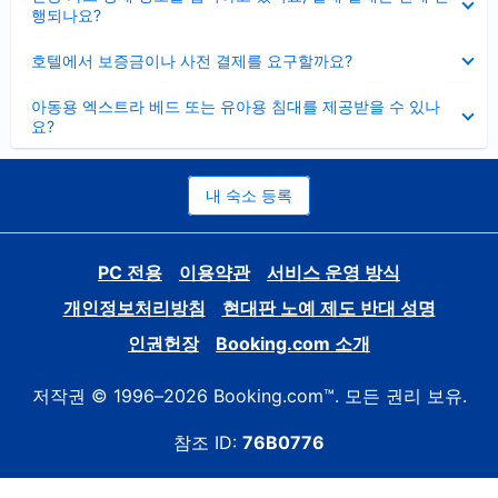
치
행되나요?
기
펼
호텔에서 보증금이나 사전 결제를 요구할까요?
치
기
펼
아동용 엑스트라 베드 또는 유아용 침대를 제공받을 수 있나
치
요?
기
내 숙소 등록
PC 전용
이용약관
서비스 운영 방식
개인정보처리방침
현대판 노예 제도 반대 성명
인권헌장
Booking.com 소개
저작권 © 1996–2026 Booking.com™. 모든 권리 보유.
참조 ID:
76B0776