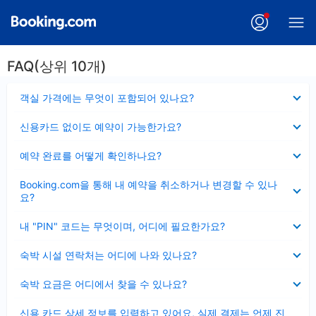
FAQ(상위 10개)
펼
객실 가격에는 무엇이 포함되어 있나요?
치
기
펼
신용카드 없이도 예약이 가능한가요?
치
기
펼
예약 완료를 어떻게 확인하나요?
치
기
펼
Booking.com을 통해 내 예약을 취소하거나 변경할 수 있나
치
요?
기
펼
내 "PIN" 코드는 무엇이며, 어디에 필요한가요?
치
기
펼
숙박 시설 연락처는 어디에 나와 있나요?
치
기
펼
숙박 요금은 어디에서 찾을 수 있나요?
치
기
펼
신용 카드 상세 정보를 입력하고 있어요, 실제 결제는 언제 진