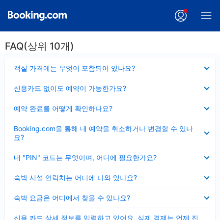
FAQ(상위 10개)
펼
객실 가격에는 무엇이 포함되어 있나요?
치
기
펼
신용카드 없이도 예약이 가능한가요?
치
기
펼
예약 완료를 어떻게 확인하나요?
치
기
펼
Booking.com을 통해 내 예약을 취소하거나 변경할 수 있나
치
요?
기
펼
내 "PIN" 코드는 무엇이며, 어디에 필요한가요?
치
기
펼
숙박 시설 연락처는 어디에 나와 있나요?
치
기
펼
숙박 요금은 어디에서 찾을 수 있나요?
치
기
펼
신용 카드 상세 정보를 입력하고 있어요, 실제 결제는 언제 진