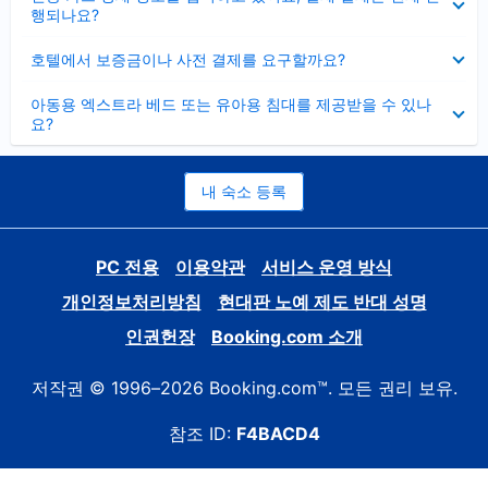
치
행되나요?
기
펼
호텔에서 보증금이나 사전 결제를 요구할까요?
치
기
펼
아동용 엑스트라 베드 또는 유아용 침대를 제공받을 수 있나
치
요?
기
내 숙소 등록
PC 전용
이용약관
서비스 운영 방식
개인정보처리방침
현대판 노예 제도 반대 성명
인권헌장
Booking.com 소개
저작권 © 1996–2026 Booking.com™. 모든 권리 보유.
참조 ID:
F4BACD4