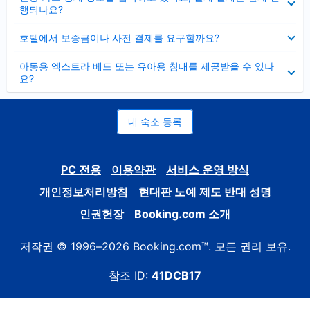
치
행되나요?
기
펼
호텔에서 보증금이나 사전 결제를 요구할까요?
치
기
펼
아동용 엑스트라 베드 또는 유아용 침대를 제공받을 수 있나
치
요?
기
내 숙소 등록
PC 전용
이용약관
서비스 운영 방식
개인정보처리방침
현대판 노예 제도 반대 성명
인권헌장
Booking.com 소개
저작권 © 1996–2026 Booking.com™. 모든 권리 보유.
참조 ID:
41DCB17