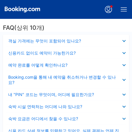
FAQ(상위 10개)
펼
객실 가격에는 무엇이 포함되어 있나요?
치
기
펼
신용카드 없이도 예약이 가능한가요?
치
기
펼
예약 완료를 어떻게 확인하나요?
치
기
펼
Booking.com을 통해 내 예약을 취소하거나 변경할 수 있나
치
요?
기
펼
내 "PIN" 코드는 무엇이며, 어디에 필요한가요?
치
기
펼
숙박 시설 연락처는 어디에 나와 있나요?
치
기
펼
숙박 요금은 어디에서 찾을 수 있나요?
치
기
펼
신용 카드 상세 정보를 입력하고 있어요, 실제 결제는 언제 진