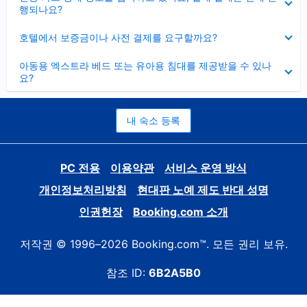
치
행되나요?
기
펼
호텔에서 보증금이나 사전 결제를 요구할까요?
치
기
펼
아동용 엑스트라 베드 또는 유아용 침대를 제공받을 수 있나
치
요?
기
내 숙소 등록
PC 전용
이용약관
서비스 운영 방식
개인정보처리방침
현대판 노예 제도 반대 성명
인권헌장
Booking.com 소개
저작권 © 1996–2026 Booking.com™. 모든 권리 보유.
참조 ID:
6B2A5B0