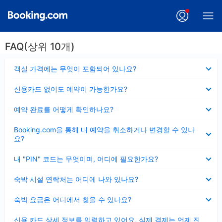
FAQ(상위 10개)
펼
객실 가격에는 무엇이 포함되어 있나요?
치
기
펼
신용카드 없이도 예약이 가능한가요?
치
기
펼
예약 완료를 어떻게 확인하나요?
치
기
펼
Booking.com을 통해 내 예약을 취소하거나 변경할 수 있나
치
요?
기
펼
내 "PIN" 코드는 무엇이며, 어디에 필요한가요?
치
기
펼
숙박 시설 연락처는 어디에 나와 있나요?
치
기
펼
숙박 요금은 어디에서 찾을 수 있나요?
치
기
펼
신용 카드 상세 정보를 입력하고 있어요, 실제 결제는 언제 진