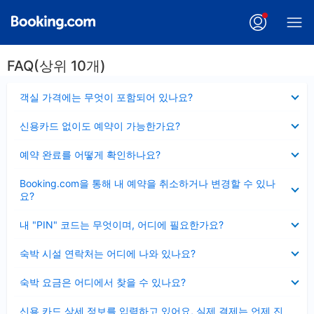
FAQ(상위 10개)
펼
객실 가격에는 무엇이 포함되어 있나요?
치
기
펼
신용카드 없이도 예약이 가능한가요?
치
기
펼
예약 완료를 어떻게 확인하나요?
치
기
펼
Booking.com을 통해 내 예약을 취소하거나 변경할 수 있나
치
요?
기
펼
내 "PIN" 코드는 무엇이며, 어디에 필요한가요?
치
기
펼
숙박 시설 연락처는 어디에 나와 있나요?
치
기
펼
숙박 요금은 어디에서 찾을 수 있나요?
치
기
펼
신용 카드 상세 정보를 입력하고 있어요, 실제 결제는 언제 진