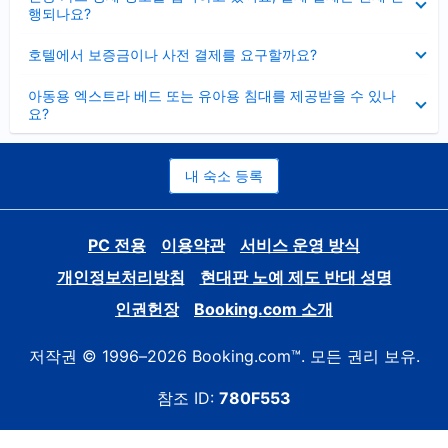
치
행되나요?
기
펼
호텔에서 보증금이나 사전 결제를 요구할까요?
치
기
펼
아동용 엑스트라 베드 또는 유아용 침대를 제공받을 수 있나
치
요?
기
내 숙소 등록
PC 전용
이용약관
서비스 운영 방식
개인정보처리방침
현대판 노예 제도 반대 성명
인권헌장
Booking.com 소개
저작권 © 1996–2026 Booking.com™. 모든 권리 보유.
참조 ID:
780F553