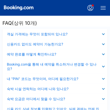
FAQ(상위 10개)
펼
객실 가격에는 무엇이 포함되어 있나요?
치
기
펼
신용카드 없이도 예약이 가능한가요?
치
기
펼
예약 완료를 어떻게 확인하나요?
치
기
펼
Booking.com을 통해 내 예약을 취소하거나 변경할 수 있나
치
요?
기
펼
내 "PIN" 코드는 무엇이며, 어디에 필요한가요?
치
기
펼
숙박 시설 연락처는 어디에 나와 있나요?
치
기
펼
숙박 요금은 어디에서 찾을 수 있나요?
치
기
펼
신용 카드 상세 정보를 입력하고 있어요, 실제 결제는 언제 진