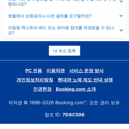
치
행되나요?
기
펼
호텔에서 보증금이나 사전 결제를 요구할까요?
치
기
펼
아동용 엑스트라 베드 또는 유아용 침대를 제공받을 수 있나
치
요?
기
내 숙소 등록
PC 전용
이용약관
서비스 운영 방식
개인정보처리방침
현대판 노예 제도 반대 성명
인권헌장
Booking.com 소개
저작권 © 1996–2026 Booking.com™. 모든 권리 보유.
참조 ID:
7D9C596