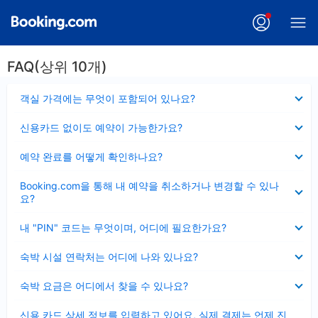
FAQ(상위 10개)
펼
객실 가격에는 무엇이 포함되어 있나요?
치
기
펼
신용카드 없이도 예약이 가능한가요?
치
기
펼
예약 완료를 어떻게 확인하나요?
치
기
펼
Booking.com을 통해 내 예약을 취소하거나 변경할 수 있나
치
요?
기
펼
내 "PIN" 코드는 무엇이며, 어디에 필요한가요?
치
기
펼
숙박 시설 연락처는 어디에 나와 있나요?
치
기
펼
숙박 요금은 어디에서 찾을 수 있나요?
치
기
펼
신용 카드 상세 정보를 입력하고 있어요, 실제 결제는 언제 진