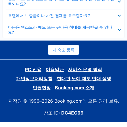
치
행되나요?
기
펼
호텔에서 보증금이나 사전 결제를 요구할까요?
치
기
펼
아동용 엑스트라 베드 또는 유아용 침대를 제공받을 수 있나
치
요?
기
내 숙소 등록
PC 전용
이용약관
서비스 운영 방식
개인정보처리방침
현대판 노예 제도 반대 성명
인권헌장
Booking.com 소개
저작권 © 1996–2026 Booking.com™. 모든 권리 보유.
참조 ID:
DC4EC69