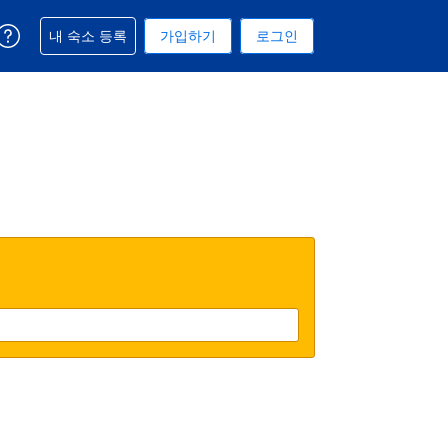
예약과 관련해 도움을 받으실 수 있습니다
내 숙소 등록
가입하기
로그인
 선택된 통화는 대한민국 원입니다
택. 현재 선택된 언어는 한국어입니다