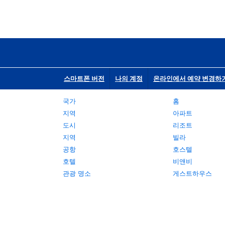
스마트폰 버전
나의 계정
온라인에서 예약 변경하
국가
홈
지역
아파트
도시
리조트
지역
빌라
공항
호스텔
호텔
비앤비
관광 명소
게스트하우스