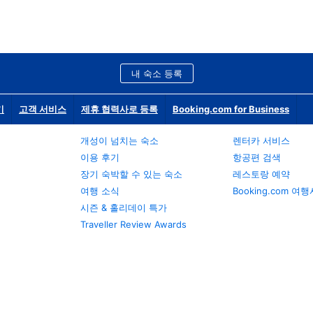
내 숙소 등록
기
고객 서비스
제휴 협력사로 등록
Booking.com for Business
개성이 넘치는 숙소
렌터카 서비스
이용 후기
항공편 검색
장기 숙박할 수 있는 숙소
레스토랑 예약
여행 소식
Booking.com 여
시즌 & 홀리데이 특가
Traveller Review Awards