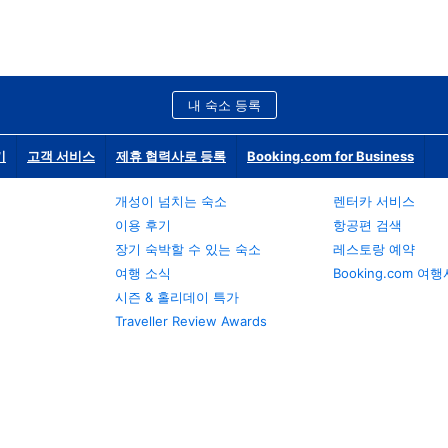
내 숙소 등록
기
고객 서비스
제휴 협력사로 등록
Booking.com for Business
개성이 넘치는 숙소
렌터카 서비스
이용 후기
항공편 검색
장기 숙박할 수 있는 숙소
레스토랑 예약
여행 소식
Booking.com 여
시즌 & 홀리데이 특가
Traveller Review Awards