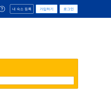
예약과 관련해 도움을 받으실 수 있습니다
내 숙소 등록
가입하기
로그인
 선택된 통화는 대한민국 원입니다
택. 현재 선택된 언어는 한국어입니다