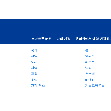
스마트폰 버전
나의 계정
온라인에서 예약 변경하
국가
홈
지역
아파트
도시
리조트
지역
빌라
공항
호스텔
호텔
비앤비
관광 명소
게스트하우스