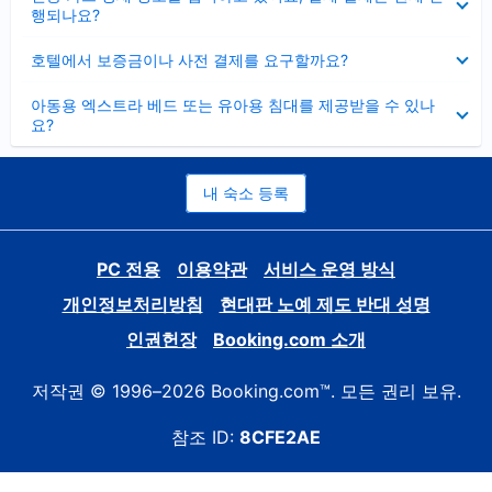
치
행되나요?
기
펼
호텔에서 보증금이나 사전 결제를 요구할까요?
치
기
펼
아동용 엑스트라 베드 또는 유아용 침대를 제공받을 수 있나
치
요?
기
내 숙소 등록
PC 전용
이용약관
서비스 운영 방식
개인정보처리방침
현대판 노예 제도 반대 성명
인권헌장
Booking.com 소개
저작권 © 1996–2026 Booking.com™. 모든 권리 보유.
참조 ID:
8CFE2AE