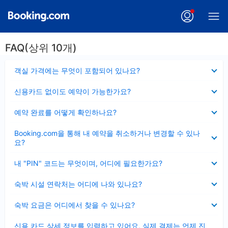
FAQ(상위 10개)
펼
객실 가격에는 무엇이 포함되어 있나요?
치
기
펼
신용카드 없이도 예약이 가능한가요?
치
기
펼
예약 완료를 어떻게 확인하나요?
치
기
펼
Booking.com을 통해 내 예약을 취소하거나 변경할 수 있나
치
요?
기
펼
내 "PIN" 코드는 무엇이며, 어디에 필요한가요?
치
기
펼
숙박 시설 연락처는 어디에 나와 있나요?
치
기
펼
숙박 요금은 어디에서 찾을 수 있나요?
치
기
펼
신용 카드 상세 정보를 입력하고 있어요, 실제 결제는 언제 진