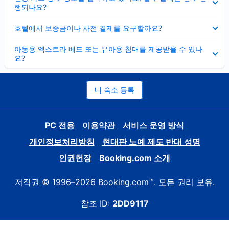
치
행되나요?
기
펼
호텔에서 보증금이나 사전 결제를 요구할까요?
치
기
펼
아동용 엑스트라 베드 또는 유아용 침대를 제공받을 수 있나
치
요?
기
내 숙소 등록
PC 전용
이용약관
서비스 운영 방식
개인정보처리방침
현대판 노예 제도 반대 성명
인권헌장
Booking.com 소개
저작권 © 1996–2026 Booking.com™. 모든 권리 보유.
참조 ID:
2DD9117