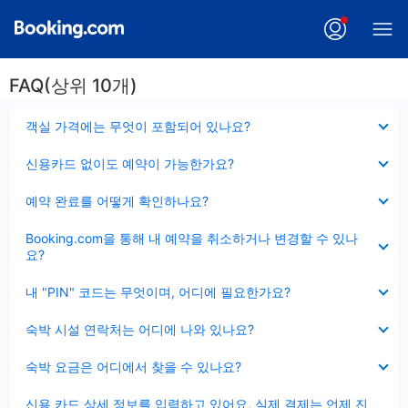
FAQ(상위 10개)
펼
객실 가격에는 무엇이 포함되어 있나요?
치
기
펼
신용카드 없이도 예약이 가능한가요?
치
기
펼
예약 완료를 어떻게 확인하나요?
치
기
펼
Booking.com을 통해 내 예약을 취소하거나 변경할 수 있나
치
요?
기
펼
내 "PIN" 코드는 무엇이며, 어디에 필요한가요?
치
기
펼
숙박 시설 연락처는 어디에 나와 있나요?
치
기
펼
숙박 요금은 어디에서 찾을 수 있나요?
치
기
펼
신용 카드 상세 정보를 입력하고 있어요, 실제 결제는 언제 진